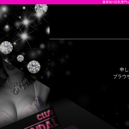
業界初!!巨乳専門
申し
ブラウ