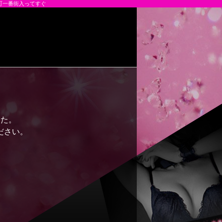
伎町一番街入ってすぐ
した。
ださい。
。